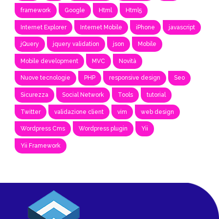
framework
Google
Html
Html5
Internet Explorer
Internet Mobile
iPhone
javascript
jQuery
jquery validation
json
Mobile
Mobile development
MVC
Novità
Nuove tecnologie
PHP
responsive design
Seo
Sicurezza
Social Network
Tools
tutorial
Twitter
validazione client
vim
web design
Wordpress Cms
Wordpress plugin
Yii
Yii Framework