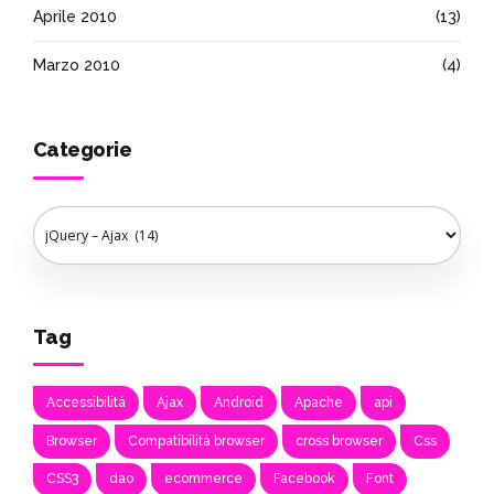
Aprile 2010
(13)
Marzo 2010
(4)
Categorie
Tag
Accessibilità
Ajax
Android
Apache
api
Browser
Compatibilità browser
cross browser
Css
CSS3
dao
ecommerce
Facebook
Font