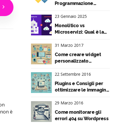
Programmazione
Orientata agli Oggetti
spiegati in pillole
23 Gennaio 2025
Monolitico vs
Microservizi: Qual è la
Soluzione Migliore per
la Tua Applicazione?
31 Marzo 2017
Come creare widget
a
personalizzato
Wordpress da codice
22 Settembre 2016
Plugins e Consigli per
ottimizzare le immagini
su Wordpress
29 Marzo 2016
con
 non è
Come monitorare gli
errori 404 su Wordpress