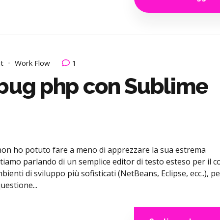
t
Work Flow
1
ebug php con Sublime
non ho potuto fare a meno di apprezzare la sua estrema
 Stiamo parlando di un semplice editor di testo esteso per il c
enti di sviluppo più sofisticati (NetBeans, Eclipse, ecc..), pe
estione...