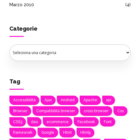
Marzo 2010
(4)
Categorie
Tag
Accessibilità
Ajax
Android
Apache
api
Browser
Compatibilità browser
cross browser
Css
CSS3
dao
ecommerce
Facebook
Font
framework
Google
Html
Html5