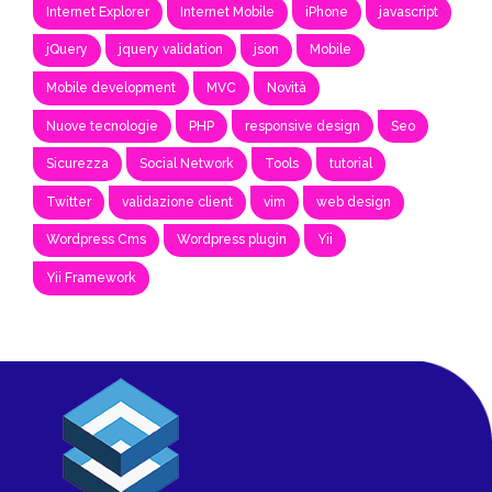
Internet Explorer
Internet Mobile
iPhone
javascript
jQuery
jquery validation
json
Mobile
Mobile development
MVC
Novità
Nuove tecnologie
PHP
responsive design
Seo
Sicurezza
Social Network
Tools
tutorial
Twitter
validazione client
vim
web design
Wordpress Cms
Wordpress plugin
Yii
Yii Framework