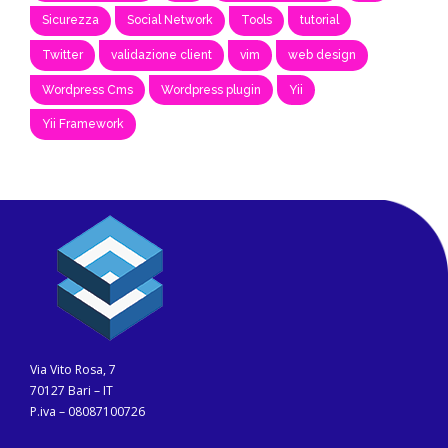
Sicurezza
Social Network
Tools
tutorial
Twitter
validazione client
vim
web design
Wordpress Cms
Wordpress plugin
Yii
Yii Framework
Via Vito Rosa, 7
70127 Bari – IT
P.iva – 08087100726