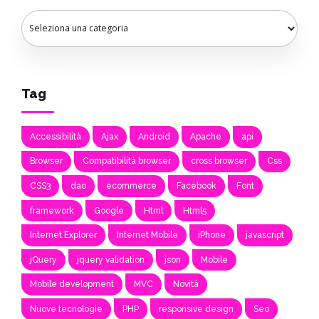
Tag
Accessibilità
Ajax
Android
Apache
api
Browser
Compatibilità browser
cross browser
Css
CSS3
dao
ecommerce
Facebook
Font
framework
Google
Html
Html5
Internet Explorer
Internet Mobile
iPhone
javascript
jQuery
jquery validation
json
Mobile
Mobile development
MVC
Novità
Nuove tecnologie
PHP
responsive design
Seo