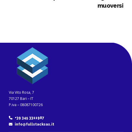
muoversi
Via Vito Rosa, 7
70127 Bari – IT
P.iva – 08087100726
+39 345 3311987
info@fullstacksas.it