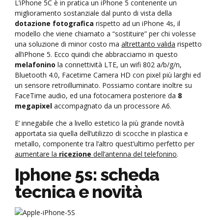
L’iPhone 5C è in pratica un iPhone 5 contenente un
miglioramento sostanziale dal punto di vista della
dotazione fotografica
rispetto ad un iPhone 4s, il
modello che viene chiamato a “sostituire” per chi volesse
una soluzione di minor costo ma
altrettanto valida
rispetto
all’iPhone 5. Ecco quindi che abbracciamo in questo
melafonino
la connettività LTE, un wifi 802 a/b/g/n,
Bluetooth 4.0, Facetime Camera HD con pixel più larghi ed
un sensore retroilluminato. Possiamo contare inoltre su
FaceTime audio, ed una fotocamera posteriore da
8
megapixel
accompagnato da un processore A6.
E’ innegabile che a livello estetico la più grande novità
apportata sia quella dell’utilizzo di scocche in plastica e
metallo, componente tra l’altro quest’ultimo perfetto per
aumentare la
ricezione
dell’antenna del telefonino
.
Iphone 5s: scheda
tecnica e novità