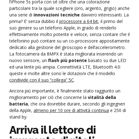
l’iPhone 5s porta con sé oltre che una colorazione
particolare tra la quale scegliere (oro, argento, grigio) anche
una serie di
innovazioni tecniche
davvero interessanti. La
prima? E’ senza dubbio il
processore a 64 bit
, il primo del
suo genere su un telefono Apple, in grado di renderlo
effettivamente molto potente e veloce, senza contare che il
telefonino può contare su un co-processore appositamente
dedicato alla gestione del giroscopio e dell’accelerometro.
La fotocamera da 8MPX è stata migliorata inserendo un
nuovo sensore, un
flash più potente
basato su due LED
ed una lente più ampia. Connettività LTE, Bluetooth 4.0:
queste e molte altre sono le dotazioni che il modello
condivide con il suo “collega” 5C
.
Ancora più importante, è finalmente stato raggiunto un
miglioramento per ciò che concerne la
vitalità della
batteria
, che ora dovrebbe durare, secondo gli ingegneri
della Apple,
almeno per 10 ore di attività continua
e 250 di
stand by.
Arriva il lettore di