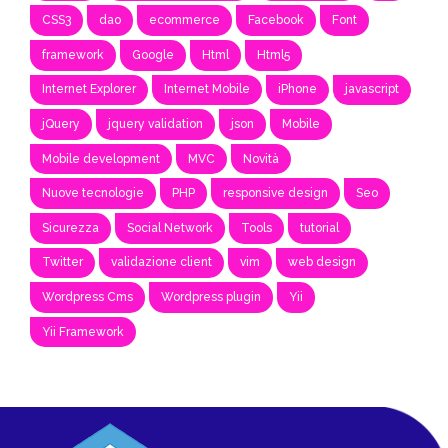
CSS3
dao
ecommerce
Facebook
Font
framework
Google
Html
Html5
Internet Explorer
Internet Mobile
iPhone
javascript
jQuery
jquery validation
json
Mobile
Mobile development
MVC
Novità
Nuove tecnologie
PHP
responsive design
Seo
Sicurezza
Social Network
Tools
tutorial
Twitter
validazione client
vim
web design
Wordpress Cms
Wordpress plugin
Yii
Yii Framework