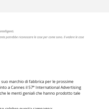
ntelligenti.
gente potrebbe riconoscere le cose per come sono. Il vedere le cose
il suo marchio di fabbrica per le prossime
into a Cannes il 57° International Advertising
 che le menti geniali che hanno prodotto tale
reso celebre questa campagna: