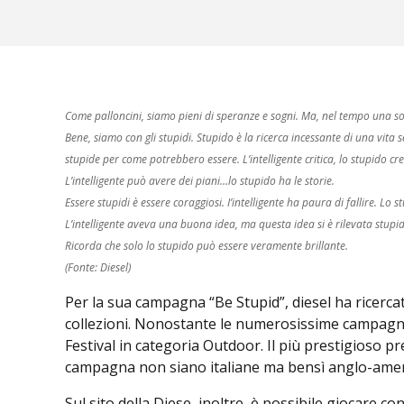
Come palloncini, siamo pieni di speranze e sogni. Ma, nel tempo una sola
Bene, siamo con gli stupidi. Stupido è la ricerca incessante di una vita 
stupide per come potrebbero essere. L’intelligente critica, lo stupido cre
L’intelligente può avere dei piani…lo stupido ha le storie.
Essere stupidi è essere coraggiosi. I’intelligente ha paura di fallire. Lo
L’intelligente aveva una buona idea, ma questa idea si è rilevata stup
Ricorda che solo lo stupido può essere veramente brillante.
(Fonte: Diesel)
Per la sua campagna “Be Stupid”, diesel ha ricercato
collezioni. Nonostante le numerosissime campagne d
Festival in categoria Outdoor. Il più prestigioso p
campagna non siano italiane ma bensì anglo-ameri
Sul sito della Diese, inoltre, è possibile giocar