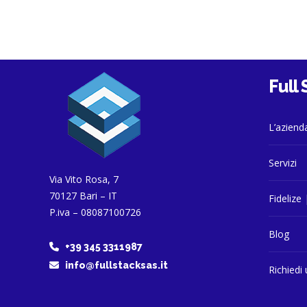
Full
L’aziend
Servizi
Via Vito Rosa, 7
70127 Bari – IT
Fidelize 
P.iva – 08087100726
Blog
+39 345 3311987
info@fullstacksas.it
Richiedi