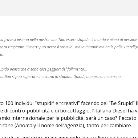
 frase si insinua nella nostra vita. Non essere stupido. Il mondo è pieno di persone i
senza rimpianto. “Smart” può avere il cervello…ma lo “Stupid” ma ha le palle! L’intelli
a.
 stupido pensa che ci sono cose peggiori del fallimento…
ida. Non si può superare in astuzia lo stupido. Quindi, non provo nemmeno.
 100 individui “stupidi” e “creativi” facendo del “Be Stupid” 
i contro-pubblicità e di boicottaggio, l’italiana Diesel ha v
remio internazionale per la pubblicità, sarà un caso? Peccato
cane (Anomaly il nome dell’agenzia), tanto per cambiare.
e con un drag and drop anagrammando le paroline che hanno 