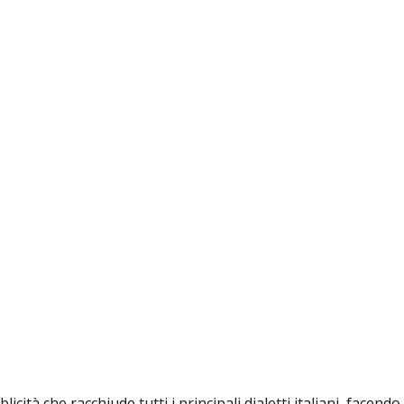
cità che racchiude tutti i principali dialetti italiani, facen