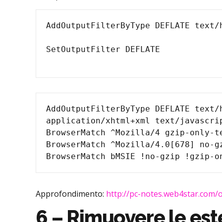
AddOutputFilterByType DEFLATE text/
application/xhtml+xml text/javascrip
BrowserMatch ^Mozilla/4 gzip-only-te
BrowserMatch ^Mozilla/4.0[678] no-gz
Approfondimento:
http://pc-notes.web4star.com/
6 – Rimuovere le este