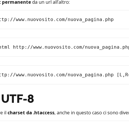
ct permanente
da un url all’altro:
ttp://www.nuovosito.com/nuova_pagina.php
html http://www.nuovosito.com/nuova_pagina.ph
ttp://www.nuovosito.com/nuova_pagina.php [L,R
t UTF-8
e il
charset da .htaccess
, anche in questo caso ci sono dive