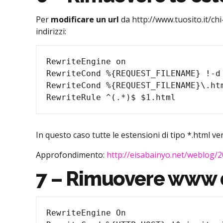
Per
modificare un url
da http://www.tuosito.it/chi
indirizzi:
RewriteEngine on

RewriteCond %{REQUEST_FILENAME} !-d

RewriteCond %{REQUEST_FILENAME}\.htm
In questo caso tutte le estensioni di tipo *.html 
Approfondimento:
http://eisabainyo.net/weblog/2
7 – Rimuovere www d
RewriteEngine On
