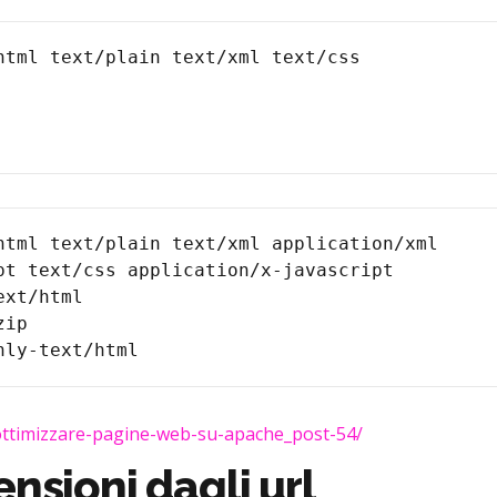
html text/plain text/xml application/xml 

t text/css application/x-javascript

xt/html

ip

ottimizzare-pagine-web-su-apache_post-54/
nsioni dagli url