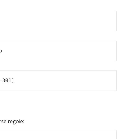
p
=301]
rse regole: