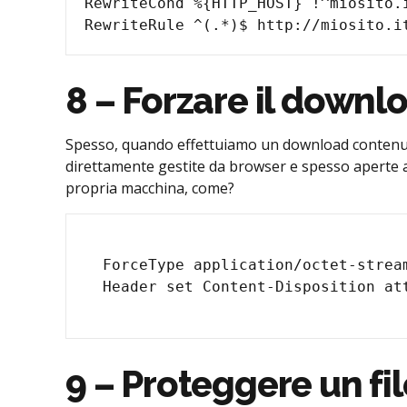
RewriteCond %{HTTP_HOST} !^miosito.i
8 – Forzare il downlo
Spesso, quando effettuiamo un download contenuti 
direttamente gestite da browser e spesso aperte al 
propria macchina, come?
  ForceType application/octet-stream

9 – Proteggere un fi