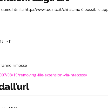
-siamo.html a http://www.tuosito.it/chi-siamo è possibile app
l -f

verranno rimosse
007/08/19/removing-file-extension-via-htaccess/
all’url