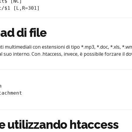
t$ [NC]

ad di file
multimediali con estensioni di tipo *.mp3, *.doc, *.xls, *.w
suo interno. Con .htaccess, invece, è possibile forzare il do
le utilizzando htaccess