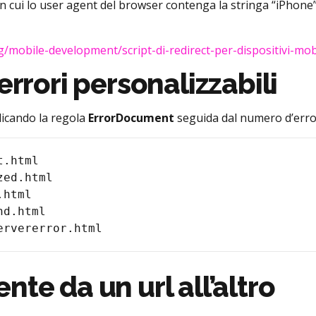
 in cui lo user agent del browser contenga la stringa “iPhone
g/mobile-development/script-di-redirect-per-dispositivi-mob
errori personalizzabili
licando la regola
ErrorDocument
seguida dal numero d’error
.html

ed.html

html

d.html

te da un url all’altro